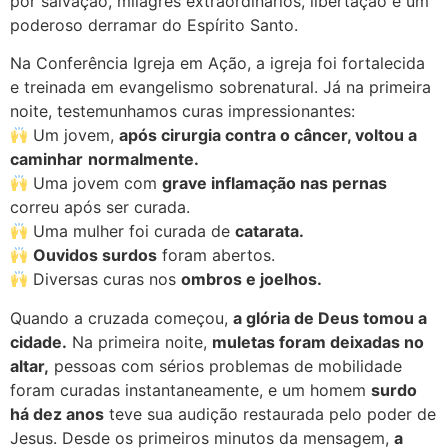
por salvação, milagres extraordinários, libertação e um
poderoso derramar do Espírito Santo.
Na Conferência Igreja em Ação, a igreja foi fortalecida
e treinada em evangelismo sobrenatural. Já na primeira
noite, testemunhamos curas impressionantes:
Um jovem,
após cirurgia contra o câncer, voltou a
caminhar
normalmente.
Uma jovem com
grave inflamação nas pernas
correu após ser curada.
Uma mulher foi curada de
catarata.
Ouvidos surdos
foram abertos.
Diversas curas nos
ombros e joelhos.
Quando a cruzada começou,
a glória de Deus tomou a
cidade.
Na primeira noite,
muletas foram deixadas no
altar,
pessoas com sérios problemas de mobilidade
foram curadas instantaneamente, e um homem
surdo
há dez anos
teve sua audição restaurada pelo poder de
Jesus. Desde os primeiros minutos da mensagem,
a