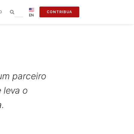
O
CONTRIBUA
EN
um parceiro
 leva o
.