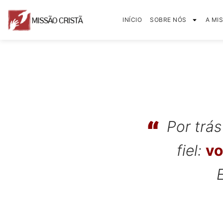
INÍCIO
SOBRE NÓS
A MI
Por trás
fiel:
v