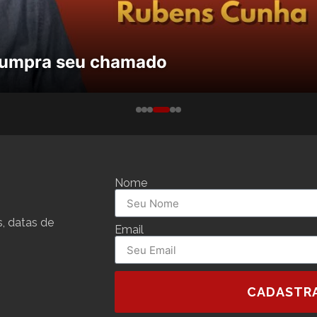
 cumpra seu chamado
Nome
, datas de
Email
CADASTR