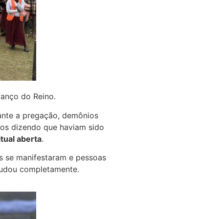
vanço do Reino.
ante a pregação, demônios
ãos dizendo que haviam sido
itual aberta
.
s se manifestaram e pessoas
mudou completamente.