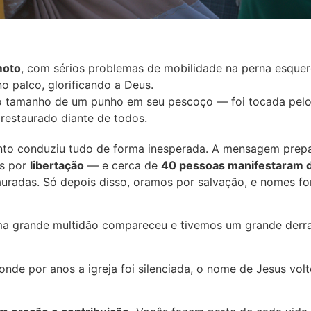
moto
, com sérios problemas de mobilidade na perna esquer
o palco, glorificando a Deus.
tamanho de um punho em seu pescoço — foi tocada pelo
 restaurado diante de todos.
Santo conduziu tudo de forma inesperada. A mensagem prep
os por
libertação
— e cerca de
40 pessoas manifestaram 
stauradas. Só depois disso, oramos por salvação, e nomes f
ma grande multidão compareceu e tivemos um grande derr
de por anos a igreja foi silenciada, o nome de Jesus vol