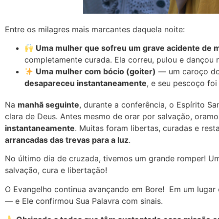
Entre os milagres mais marcantes daquela noite:
Uma mulher que sofreu um grave acidente de 
completamente curada. Ela correu, pulou e dançou n
Uma mulher com bócio (goiter)
— um caroço do 
desapareceu instantaneamente
, e seu pescoço foi
Na
manhã seguinte
, durante a conferência, o Espírito 
clara de Deus. Antes mesmo de orar por salvação, oram
instantaneamente
. Muitas foram libertas, curadas e re
arrancadas das trevas para a luz
.
No último dia de cruzada, tivemos um grande romper! U
salvação, cura e libertação!
O Evangelho continua avançando em Bore! Em um lugar on
— e Ele confirmou Sua Palavra com sinais.