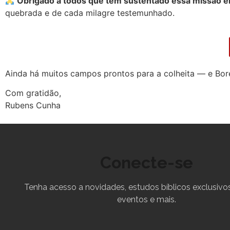
Obrigado a todos que têm sustentado essa missão e
quebrada e de cada milagre testemunhado.
Ainda há muitos campos prontos para a colheita — e Bor
Com gratidão,
Rubens Cunha
Conecte-se
Tenha acesso a novidades, estudos bíblicos exclusivos
eventos e mais.