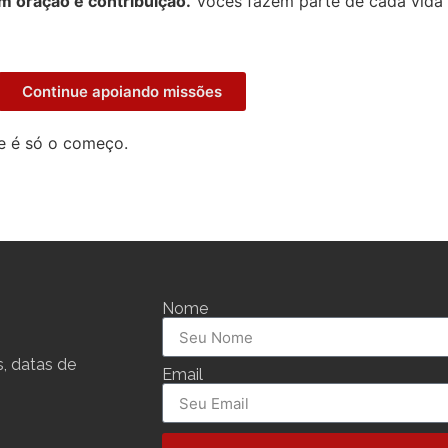
m oração e contribuição.
Vocês fazem parte de cada vida 
Continue apoiando missões
e é só o começo.
Nome
, datas de
Email