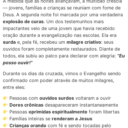
À medida que as noites avançavam, a multidão crescia
— jovens, famílias e crianças se reuniam com fome de
Deus. A segunda noite foi marcada por uma verdadeira
explosão de curas
. Um dos testemunhos mais
impactantes veio de uma jovem que havia recebido
oração durante a evangelização nas escolas. Ela era
surda
e, pela fé, recebeu um
milagre criativo
: seus
ouvidos foram completamente restaurados. Diante de
todos, ela subiu ao palco para declarar com alegria:
“Eu
posso ouvir!”
Durante os dias da cruzada, vimos o Evangelho sendo
confirmado com poder através de muitos milagres,
entre eles:
Pessoas com
ouvidos surdos
voltaram a ouvir
Dores crônicas
desapareceram instantaneamente
Pessoas
oprimidas espiritualmente
foram libertas
Famílias inteiras se
renderam a Jesus
Crianças orando
com fé e sendo tocadas pelo