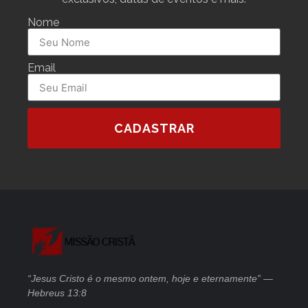
Nome
Email
CADASTRAR
“Jesus Cristo é o mesmo ontem, hoje e eternamente” —
Hebreus 13:8